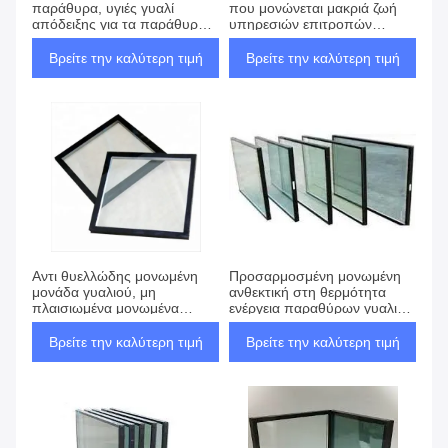
παράθυρα, υγιές γυαλί
που μονώνεται μακριά ζωή
απόδειξης για τα παράθυρα
υπηρεσιών επιτροπών
και τις πόρτες
γυαλιού
Βρείτε την καλύτερη τιμή
Βρείτε την καλύτερη τιμή
Αντι θυελλώδης μονωμένη
Προσαρμοσμένη μονωμένη
μονάδα γυαλιού, μη
ανθεκτική στη θερμότητα
πλαισιωμένα μονωμένα
ενέργεια παραθύρων γυαλιού
συνήθεια πλακάκια γυαλιού
- πρόσοψη γυαλιού
αποταμίευσης
Βρείτε την καλύτερη τιμή
Βρείτε την καλύτερη τιμή