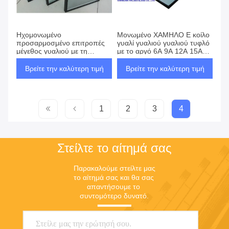
Ηχομονωμένο
Μονωμένο ΧΑΜΗΛΟ Ε κοίλο
προσαρμοσμένο επιτροπές
γυαλί γυαλιού γυαλιού τυφλό
μέγεθος γυαλιού με τη
με το αργό 6A 9A 12A 15A
θερμική απόδοση
18A
Βρείτε την καλύτερη τιμή
Βρείτε την καλύτερη τιμή
1
2
3
4
Στείλτε το αίτημά σας
Παρακαλούμε στείλτε μας 
το αίτημά σας και θα σας 
απαντήσουμε το 
συντομότερο δυνατό.