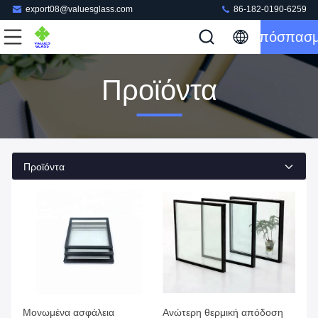
export08@valuesglass.com
86-182-0190-6259
Απόσπασ
Προϊόντα
Προϊόντα
Μονωμένα ασφάλεια
Ανώτερη θερμική απόδοση