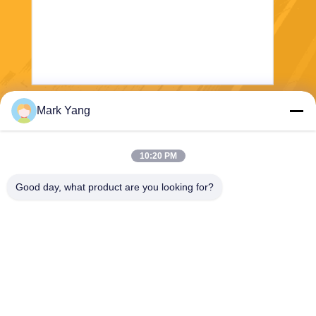
Mark Yang
Στείλε
10:20 PM
Good day, what product are you looking for?
SHANGHAI VALUES GLASS CO., LTD
export08@valuesglass.com
86-182-0190-6259
No.2, πάροδος 688, ο Βορρ
άς Jiangju Rd, Pujiang, Minh