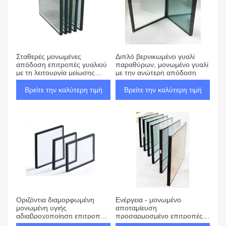
Σταθερές μονωμένες
Διπλό βερνικωμένο γυαλί
απόδοση επιτροπές γυαλιού
παραθύρων, μονωμένο γυαλί
με τη λειτουργία μείωσης
με την ανώτερη απόδοση
θορύβου
Βρείτε την καλύτερη τιμή
Βρείτε την καλύτερη τιμή
Οριζόντια διαμορφωμένη
Ενέργεια - μονωμένο
μονωμένη υγιής
αποταμίευση
αδιαβροχοποίηση επιτροπών
προσαρμοσμένο επιτροπές
γυαλιού για τα κτίρια
μέγεθος γυαλιού με την υγιή