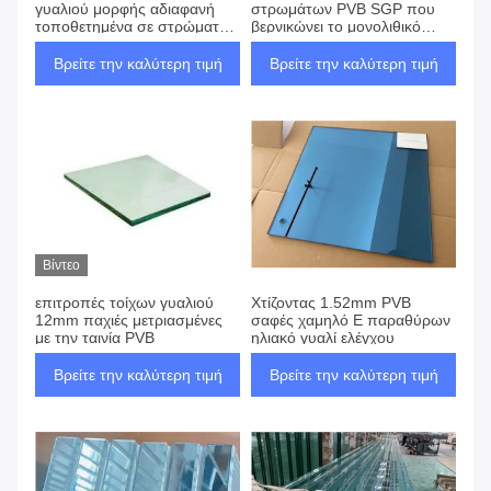
γυαλιού μορφής αδιαφανή
στρωμάτων PVB SGP που
τοποθετημένα σε στρώματα
βερνικώνει το μονολιθικό
καθρέφτης
μετριασμένο γυαλί
Βρείτε την καλύτερη τιμή
Βρείτε την καλύτερη τιμή
Βίντεο
επιτροπές τοίχων γυαλιού
Χτίζοντας 1.52mm PVB
12mm παχιές μετριασμένες
σαφές χαμηλό Ε παραθύρων
με την ταινία PVB
ηλιακό γυαλί ελέγχου
Βρείτε την καλύτερη τιμή
Βρείτε την καλύτερη τιμή