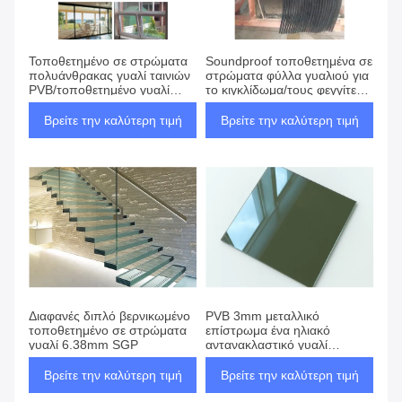
Τοποθετημένο σε στρώματα
Soundproof τοποθετημένα σε
πολυάνθρακας γυαλί ταινιών
στρώματα φύλλα γυαλιού για
PVB/τοποθετημένο γυαλί
το κιγκλίδωμα/τους φεγγίτες/
Soundproofing παραθύρων
τις κυλιόμενες σκάλες
Βρείτε την καλύτερη τιμή
Βρείτε την καλύτερη τιμή
Διαφανές διπλό βερνικωμένο
PVB 3mm μεταλλικό
τοποθετημένο σε στρώματα
επίστρωμα ένα ηλιακό
γυαλί 6.38mm SGP
αντανακλαστικό γυαλί
τρόπων
Βρείτε την καλύτερη τιμή
Βρείτε την καλύτερη τιμή