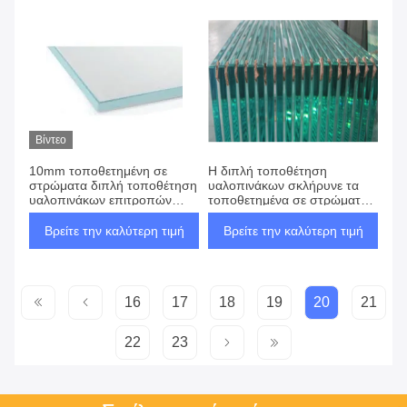
Βίντεο
10mm τοποθετημένη σε
Η διπλή τοποθέτηση
στρώματα διπλή τοποθέτηση
υαλοπινάκων σκλήρυνε τα
υαλοπινάκων επιτροπών
τοποθετημένα σε στρώματα
γυαλιού που μετριάζεται
φύλλα γυαλιού για τα
οριζόντια
παράθυρα και τις πόρτες
Βρείτε την καλύτερη τιμή
Βρείτε την καλύτερη τιμή
16
17
18
19
20
21
22
23