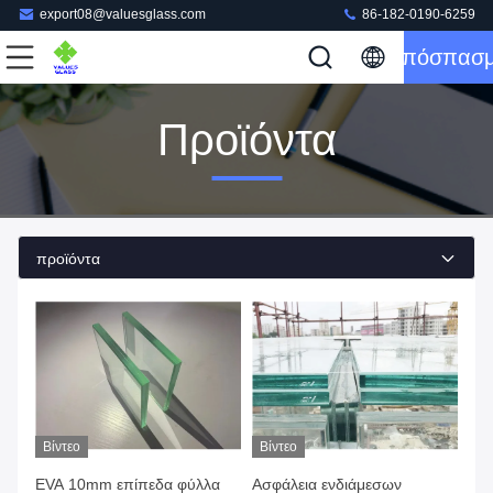
export08@valuesglass.com
86-182-0190-6259
Απόσπασ
Προϊόντα
προϊόντα
Βίντεο
Βίντεο
EVA 10mm επίπεδα φύλλα
Ασφάλεια ενδιάμεσων