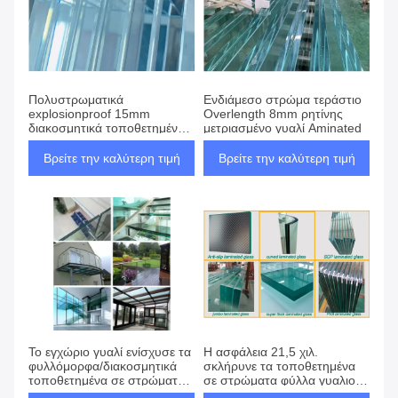
Πολυστρωματικά
Ενδιάμεσο στρώμα τεράστιο
explosionproof 15mm
Overlength 8mm ρητίνης
διακοσμητικά τοποθετημένα
μετριασμένο γυαλί Aminated
σε στρώματα φύλλα γυαλιού
SGP
Βρείτε την καλύτερη τιμή
Βρείτε την καλύτερη τιμή
Το εγχώριο γυαλί ενίσχυσε τα
Η ασφάλεια 21,5 χιλ.
φυλλόμορφα/διακοσμητικά
σκλήρυνε τα τοποθετημένα
τοποθετημένα σε στρώματα
σε στρώματα φύλλα γυαλιού
παράθυρα θύελλας γυαλιού
για το πολυ χρώμα πορτών