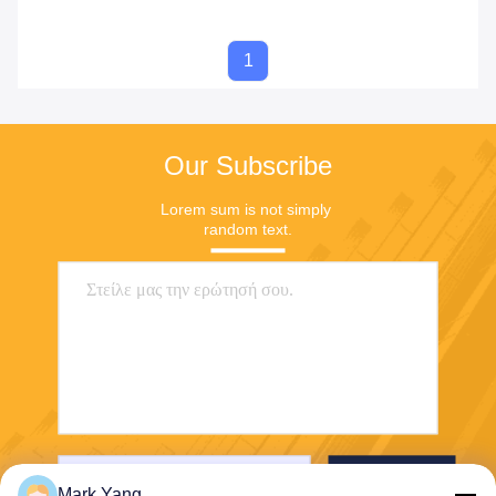
1
Our Subscribe
Lorem sum is not simply 
random text.
Στείλε
Mark Yang