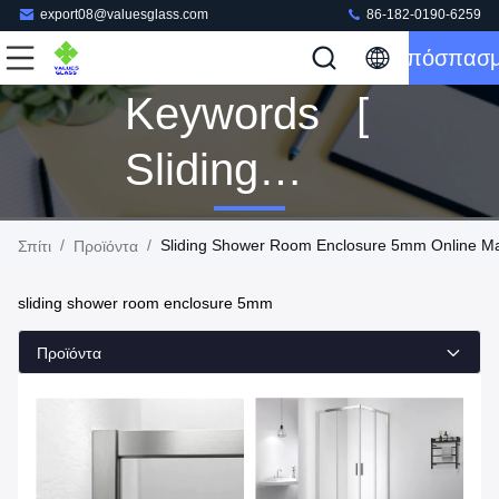
export08@valuesglass.com
86-182-0190-6259
Απόσπασ
Keywords [
Sliding
Shower
/
/
Sliding Shower Room Enclosure 5mm Online Ma
Σπίτι
Προϊόντα
Room
sliding shower room enclosure 5mm
Enclosure
Προϊόντα
5mm ]
Match 4