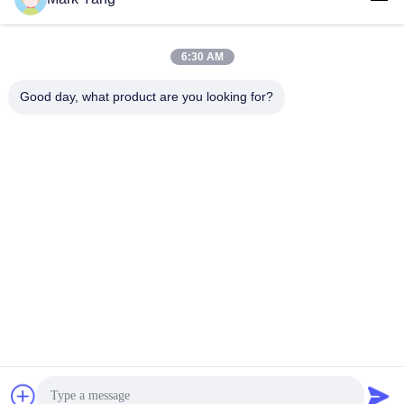
6:30 AM
Good day, what product are you looking for?
SHANGHAI VALUES GLASS CO., LTD
export08@valuesglass.com
86-182-0190-6259
No.2, πάροδος 688, ο Βορρ
άς Jiangju Rd, Pujiang, Minh
ang, Σαγκάη, Κίνα
Κίνα Καλή ποιότητα μετριασμένες επιτροπές γυαλιού Προμηθευτής.
Πνευματικά δικαιώματα © 2026 SHANGHAI VALUES GLASS CO., LTD Όλα
τα δικαιώματα διατηρούνται.