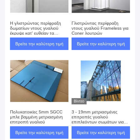
Προϊόντα
Η γλιστρώντας περίφραξη
Γλιστρώντας περίφραξη
δωματίων ντους γυαλιού
ντους γυαλιού Frameless για
έκρυψε κατ' ευθείαν τα
Coner λουτρών
τοποθετώντας σημεία
Βρείτε την καλύτερη τιμή
Βρείτε την καλύτερη τιμή
Βίντεο
Πολυκατοικίες 5mm SGCC
3 - 19mm μετριασμένες
μπλε βαμμένη μετριασμένη
επιτροπές γυαλιού
επιτροπή γυαλιού
επιπλεόντων σωμάτων για
την οικοδόμηση της πόρτας
παραθύρων στεγών
Βρείτε την καλύτερη τιμή
Βρείτε την καλύτερη τιμή